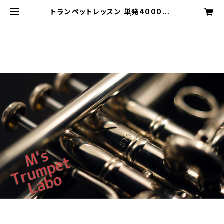
トランペットレッスン 単発4000円/
1レッスン約40〜50分 | M's Tru
mpet Labo（トランペット教室）