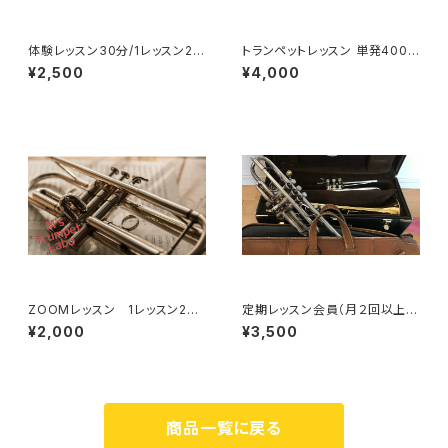
体験レッスン30分/1レッスン25
トランペットレッスン 単発4000
00円/ 初めての方のみ
円/ 1レッスン約40〜50分
¥2,500
¥4,000
ZOOMレッスン 1レッスン200
定期レッスン会員（月２回以上）1
0円/30分
レッスン40~50分/ 3500円
¥2,000
¥3,500
商品一覧に戻る